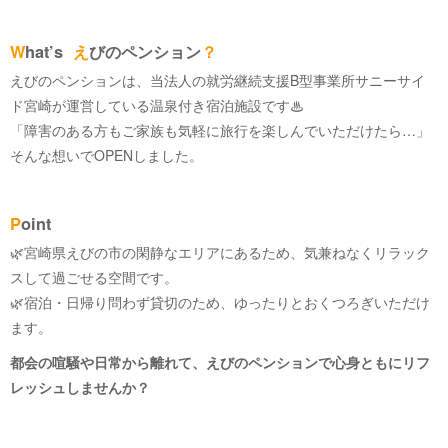
W
hat’s
え
びのペンション
？
えびのペンションは、当法人の就労継続支援B型事業所サニーサイ
ド宮崎が運営している温泉付き宿泊施設です♨
「障害のある方もご家族も気軽に旅行を楽しんでいただけたら…」
そんな想いでOPENしました。
P
oint
🌿宮崎県えびの市の閑静なエリアにあるため、気兼ねなくリラック
スして過ごせる空間です。
🌿宿泊・日帰り問わず貸切のため、ゆったりとおくつろぎいただけ
ます。
都会の喧騒や日常から離れて、えびのペンションで心身ともにリフ
レッシュしませんか？