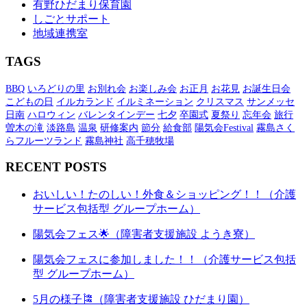
有野ひだまり保育園
しごとサポート
地域連携室
TAGS
BBQ
いろどりの里
お別れ会
お楽しみ会
お正月
お花見
お誕生日会
こどもの日
イルカランド
イルミネーション
クリスマス
サンメッセ
日南
ハロウィン
バレンタインデー
七夕
卒園式
夏祭り
忘年会
旅行
曽木の滝
淡路島
温泉
研修案内
節分
給食部
陽気会Festival
霧島さく
らフルーツランド
霧島神社
高千穂牧場
RECENT POSTS
おいしい！たのしい！外食＆ショッピング！！（介護
サービス包括型 グループホーム）
陽気会フェス🌟（障害者支援施設 ようき寮）
陽気会フェスに参加しました！！（介護サービス包括
型 グループホーム）
5月の様子🎏（障害者支援施設 ひだまり園）