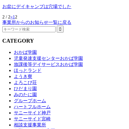
お盆にデイキャンプは穴場でした
2 / 2
«
1
2
事業所からのお知らせ一覧に戻る
CATEGORY
おかば学園
児童発達支援センターおかば学園
放課後等デイサービスおかば学園
ほっとランド
ようき寮
よろこび荘
ひだまり園
みのたに園
グループホーム
ハートフルホーム
サニーサイド神戸
サニーサイド宮崎
相談支援事業所