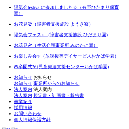
陽気会festivalに参加しました☆（有野ひだまり保育
園）
お花見🌸（障害者支援施設 ようき寮）
陽気会フェス♪ (障害者支援施設 ひだまり園)
お花見🌸（生活介護事業所 みのたに園）
お楽しみ会✨（放課後等デイサービスおかば学園）
🌸卒園式🌸(児童発達支援センターおかば学園)
お知らせ
お知らせ
お知らせ
事業所からのお知らせ
法人案内
法人案内
法人案内
規定書・計画書・報告書
事業紹介
採用情報
お問い合わせ
個人情報保護方針