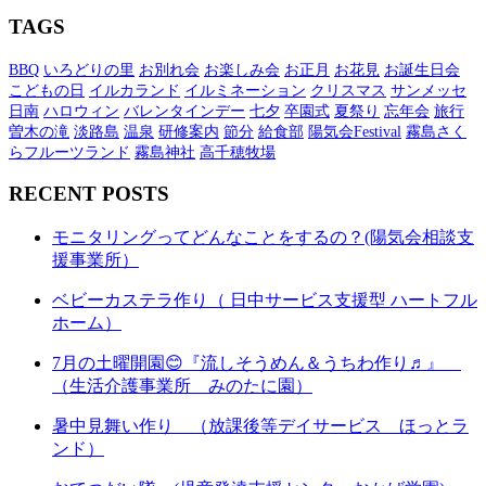
TAGS
BBQ
いろどりの里
お別れ会
お楽しみ会
お正月
お花見
お誕生日会
こどもの日
イルカランド
イルミネーション
クリスマス
サンメッセ
日南
ハロウィン
バレンタインデー
七夕
卒園式
夏祭り
忘年会
旅行
曽木の滝
淡路島
温泉
研修案内
節分
給食部
陽気会Festival
霧島さく
らフルーツランド
霧島神社
高千穂牧場
RECENT POSTS
モニタリングってどんなことをするの？(陽気会相談支
援事業所）
ベビーカステラ作り（ 日中サービス支援型 ハートフル
ホーム）
7月の土曜開園😊『流しそうめん＆うちわ作り♬』
（生活介護事業所 みのたに園）
暑中見舞い作り （放課後等デイサービス ほっとラ
ンド）