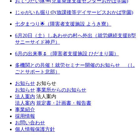
おてつだい隊🥕(児童発達支援センターおかば学園)
じゃがいも掘り🥔(放課後等デイサービスおかば学園)
七夕まつり🌟（障害者支援施設 ようき寮）
6月20日（土）しあわせの村へ外出（就労継続支援B型
サニーサイド神戸）
6月の出来事🌷（障害者支援施設 ひだまり園）
多機関との共催！就労セミナー開催のお知らせ （し
ごとサポート北部）
お知らせ
お知らせ
お知らせ
事業所からのお知らせ
法人案内
法人案内
法人案内
規定書・計画書・報告書
事業紹介
採用情報
お問い合わせ
個人情報保護方針