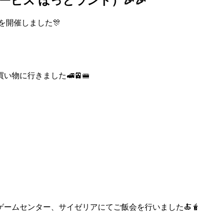
ビス ほっとランド）🎉🎉
を開催しました🎊
物に行きました🚅🚈🚝
ームセンター、サイゼリアにてご飯会を行いました🍝🧋