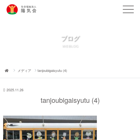
ブログ
WEBLOG
メディア
tanjoubigaisyutu (4)
2025.11.26
tanjoubigaisyutu (4)